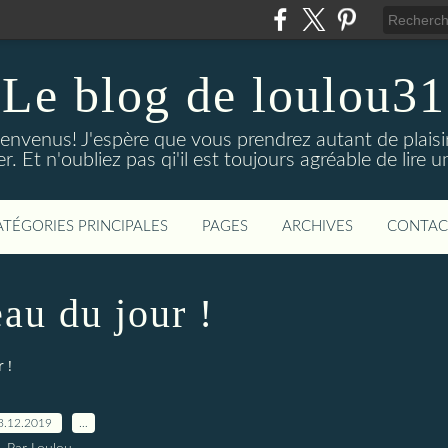
Le blog de loulou31
bienvenus! J'espère que vous prendrez autant de plaisi
iser. Et n'oubliez pas qi'il est toujours agréable de lire
ATÉGORIES PRINCIPALES
PAGES
ARCHIVES
CONTAC
au du jour !
 !
3.12.2019
…