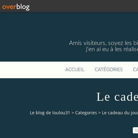
Amis visiteurs, soyez les 
j'en ai eu à les réal
ACCUEIL
CATÉGORIES
C
Le cade
Le blog de loulou31
>
Categories
>
Le cadeau du jour
1