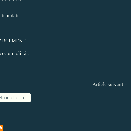
Par Loulou
i template.
ARGEMENT
ec un joli kit!
Article suivant »
tour à l'accueil