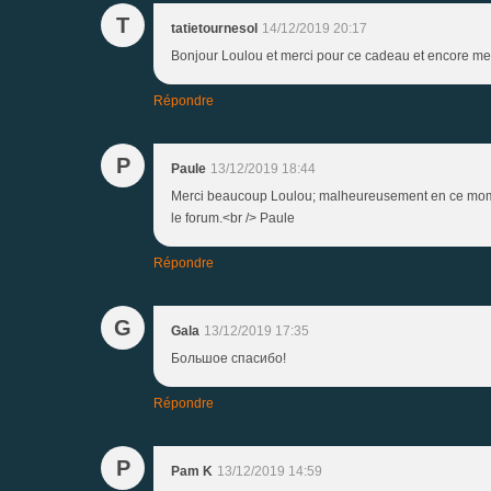
T
tatietournesol
14/12/2019 20:17
Bonjour Loulou et merci pour ce cadeau et encore mer
Répondre
P
Paule
13/12/2019 18:44
Merci beaucoup Loulou; malheureusement en ce momen
le forum.<br /> Paule
Répondre
G
Gala
13/12/2019 17:35
Большое спасибо!
Répondre
P
Pam K
13/12/2019 14:59