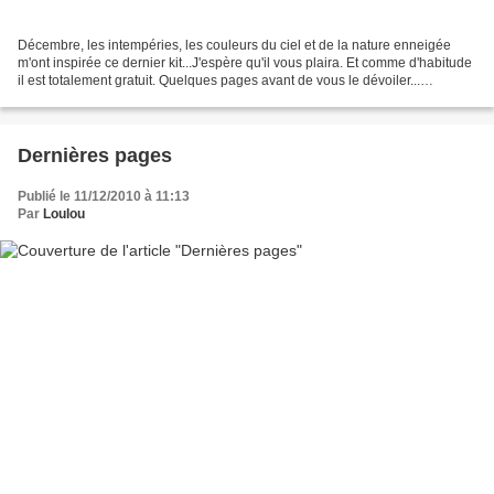
Décembre, les intempéries, les couleurs du ciel et de la nature enneigée
m'ont inspirée ce dernier kit...J'espère qu'il vous plaira. Et comme d'habitude
il est totalement gratuit. Quelques pages avant de vous le dévoiler...
Scrapeve Mes pages Voici l'aperçu...
Dernières pages
Publié le 11/12/2010 à 11:13
Par
Loulou