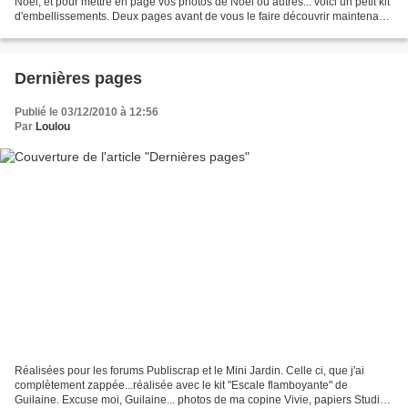
Noël, et pour mettre en page vos photos de Noël ou autres... voici un petit kit
d'embellissements. Deux pages avant de vous le faire découvrir maintenant,
l'aperçu du kit et le...
Dernières pages
Publié le 03/12/2010 à 12:56
Par
Loulou
Réalisées pour les forums Publiscrap et le Mini Jardin. Celle ci, que j'ai
complètement zappée...réalisée avec le kit "Escale flamboyante" de
Guilaine. Excuse moi, Guilaine... photos de ma copine Vivie, papiers Studio-