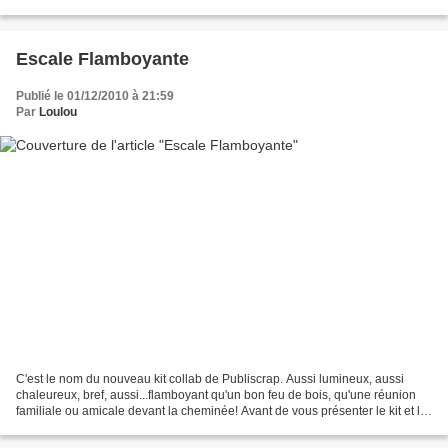
scrap. Une DP inspirée d'une DP de...
Escale Flamboyante
Publié le 01/12/2010 à 21:59
Par
Loulou
C'est le nom du nouveau kit collab de Publiscrap. Aussi lumineux, aussi
chaleureux, bref, aussi...flamboyant qu'un bon feu de bois, qu'une réunion
familiale ou amicale devant la cheminée! Avant de vous présenter le kit et le
slide, voici une page que...