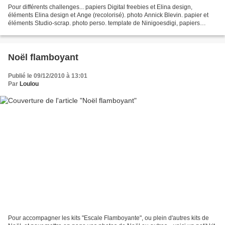
Pour différents challenges... papiers Digital freebies et Elina design,
éléments Elina design et Ange (recolorisé). photo Annick Blevin. papier et
éléments Studio-scrap. photo perso. template de Ninigoesdigi, papiers
"escale flamboyante", partie de Timounette...
Noël flamboyant
Publié le 09/12/2010 à 13:01
Par
Loulou
Pour accompagner les kits "Escale Flamboyante", ou plein d'autres kits de