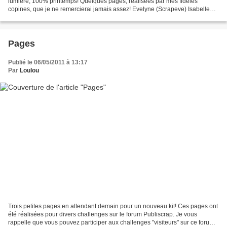
lumière, 100% printemps! Quelques pages, réalisées par mes fidèles
copines, que je ne remercierai jamais assez! Evelyne (Scrapeve) Isabelle
Marylou Les miennes Et ce n'est pas tout! Une...
Pages
Publié le 06/05/2011 à 13:17
Par
Loulou
Trois petites pages en attendant demain pour un nouveau kit! Ces pages ont
été réalisées pour divers challenges sur le forum Publiscrap. Je vous
rappelle que vous pouvez participer aux challenges "visiteurs" sur ce forum,