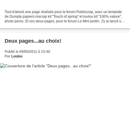
Tout d'abord une page réalisée pour le forum Publiscrap, avec un template
de Dumpty papiers mscrap kit "Touch of spring" et loulou kit "100% nature",
photo perso. Et ces deux pages, pour le forum Le Mini jardin. J'y ai lancé un
challenge que j'ai appelé...
Deux pages...au choix!
Publié le 09/05/2011 à 15:40
Par
Loulou