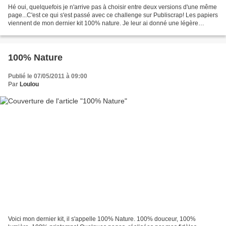
Hé oui, quelquefois je n'arrive pas à choisir entre deux versions d'une même
page...C'est ce qui s'est passé avec ce challenge sur Publiscrap! Les papiers
viennent de mon dernier kit 100% nature. Je leur ai donné une légère
transparence pour "coller"...
100% Nature
Publié le 07/05/2011 à 09:00
Par
Loulou
Voici mon dernier kit, il s'appelle 100% Nature. 100% douceur, 100%