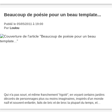
sans être inscrits, mais toujours...
Beaucoup de poésie pour un beau template...
Publié le 05/05/2011 à 19:00
Par
Loulou
Qui n'a pas souri, et même franchement "rigolé", en voyant certains jardins
décorés de personnages plus ou moins imaginaires, inspirés d'un monde
naïf et souvent enfantin, faits de bric et de broc la plupart du temps, et
toujours hors de ce qu'il est...