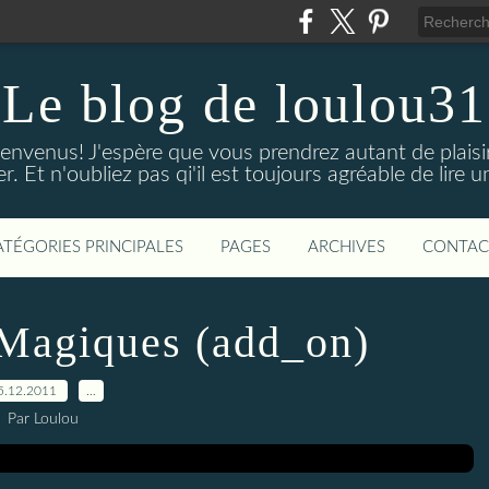
Le blog de loulou31
bienvenus! J'espère que vous prendrez autant de plaisi
iser. Et n'oubliez pas qi'il est toujours agréable de lire
ATÉGORIES PRINCIPALES
PAGES
ARCHIVES
CONTAC
Magiques (add_on)
5.12.2011
…
Par Loulou