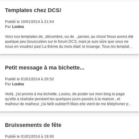
Templates chez DCS!
Publié le 10/01/2014 à 21:54
Par
Loulou
Voici nos templates de..;décembre, ou de ...janvier, au choix! Nous avons été
quelque peu bousculées sur le forum DCS, mais je suis sûre que vous ne
nous en voudrez pas! La thème du mois était: le losange. Tous les templates
sont superbes vous verrez!...
Petit message à ma bichette...
Publié le 01/01/2014 à 20:52
Par
Loulou
Voilà...j'ai promis à ma bichette, Loulou, de poster sur mon blog la page
qu'elle a réalisée pendant les quelques jours passés à la maison...et
malheur de malheur..;j'ai failli oublier!!! Mais elle vient de me téléphoner pour
me le rappeler! Ma louloute...
Bruissements de fête
Publié le 01/01/2014 à 19:00