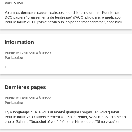
Par
Loulou
Voici mes dernières pages, réalisées pour différents forums...Pour le forum
DCS papiers "Bruissements de tendresse" d'ACO, photo micro application
Pour le forum ACO...j'aime beaucoup les pages "monochrome", et ce bleu
m'a paru aller parfaitement avec...
Information
Publié le 17/01/2014 à 09:23
Par
Loulou
ICI
Dernières pages
Publié le 14/01/2014 à 09:22
Par
Loulou
Il y a longtemps que je vous ai montré quelques pages...en voici quatre!
Pour le forum ACO Divers éléments de Katie Pertiet, AASPN et Studio-scrap
papier Sabrina "Snapshot of you", éléments Kimroedelet "Simply you" et
AASPN Pour le forum DCS papiers et...