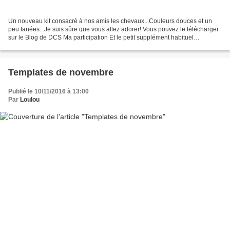
Un nouveau kit consacré à nos amis les chevaux...Couleurs douces et un
peu fanées...Je suis sûre que vous allez adorer! Vous pouvez le télécharger
sur le Blog de DCS Ma participation Et le petit supplément habituel
TELECHARGEMENT Une autre surprise! Nous...
Templates de novembre
Publié le 10/11/2016 à 13:00
Par
Loulou