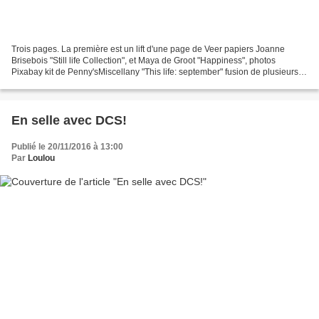
Trois pages. La première est un lift d'une page de Veer papiers Joanne
Brisebois "Still life Collection", et Maya de Groot "Happiness", photos
Pixabay kit de Penny'sMiscellany "This life: september" fusion de plusieurs
pages de Jejja "Rustic Charm" C...
En selle avec DCS!
Publié le 20/11/2016 à 13:00
Par
Loulou