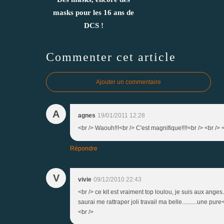
masks pour les 16 ans de
DCS !
Commenter cet article
Ajouter un commentaire
A
agnes
19/01/2011 12:28
<br /> Waouh!!!<br /> C'est magnifique!!!!<br /> <br /> 
Répondre
V
vivie
09/12/2010 22:43
<br /> ce kit est vraiment top loulou, je suis aux anges...
saurai me rattraper joli travail ma belle..........une pure
<br />