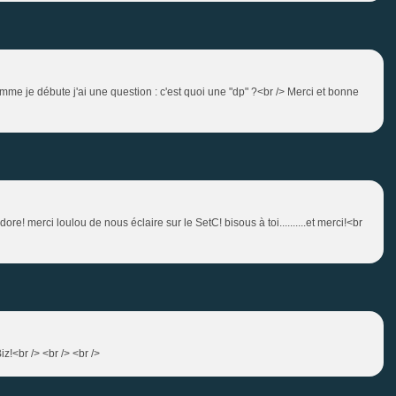
mme je débute j'ai une question : c'est quoi une "dp" ?<br /> Merci et bonne
dore! merci loulou de nous éclaire sur le SetC! bisous à toi..........et merci!<br
iz!<br /> <br /> <br />