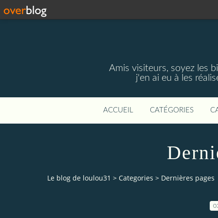
Amis visiteurs, soyez les 
j'en ai eu à les réal
ACCUEIL
CATÉGORIES
C
Derni
Le blog de loulou31
>
Categories
>
Dernières pages
0