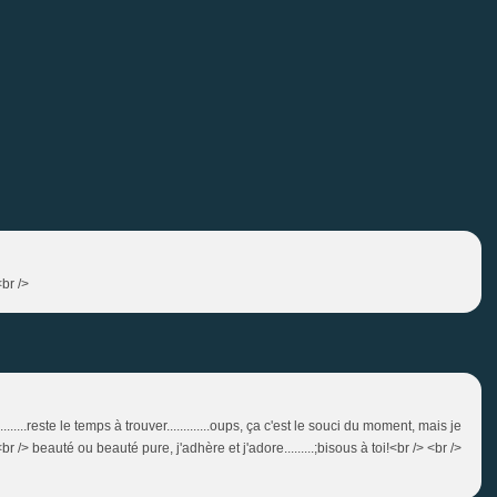
<br />
......reste le temps à trouver.............oups, ça c'est le souci du moment, mais je
<br /> beauté ou beauté pure, j'adhère et j'adore.........;bisous à toi!<br /> <br />