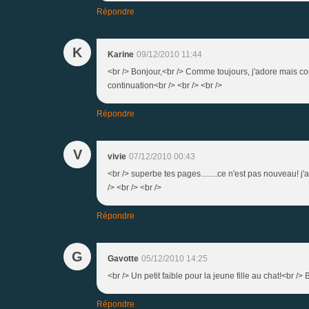
Répondre
K
Karine
09/12/2010 11:44
<br /> Bonjour,<br /> Comme toujours, j'adore mais co
continuation<br /> <br /> <br />
Répondre
V
vivie
07/12/2010 00:43
<br /> superbe tes pages........ce n'est pas nouveau! j'a
/> <br /> <br />
Répondre
G
Gavotte
05/12/2010 14:25
<br /> Un petit faible pour la jeune fille au chat!<br /> B
Répondre