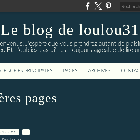
Le blog de loulou31
bienvenus! J'espère que vous prendrez autant de plaisi
iser. Et n'oubliez pas qi'il est toujours agréable de lire
ATÉGORIES PRINCIPALES
PAGES
ARCHIVES
CONTAC
ères pages
3.12.2010
…