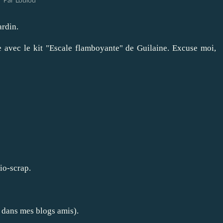
Par Loulou
ardin.
e avec le kit "Escale flamboyante" de Guilaine. Excuse moi,
o-scrap.
 dans mes blogs amis).